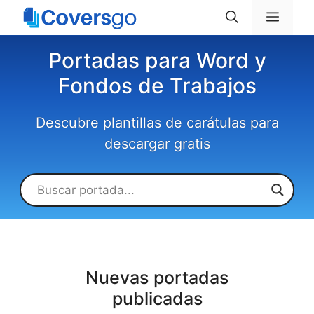
Saltar
Menú
al
contenido
Portadas para Word y
Fondos de Trabajos
Descubre plantillas de carátulas para
descargar gratis
Nuevas portadas
publicadas