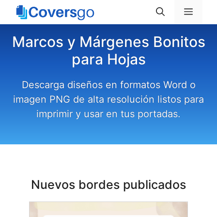
Saltar
Menú
al
contenido
Marcos y Márgenes Bonitos
para Hojas
Descarga diseños en formatos Word o
imagen PNG de alta resolución listos para
imprimir y usar en tus portadas.
Nuevos bordes publicados