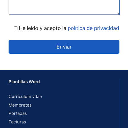
He leído y acepto la
política de privacidad
A
l
t
Plantillas Word
e
r
Currículum vitae
n
Membretes
a
Portadas
t
Facturas
i