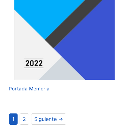
Portada Memoria
1
2
Siguiente →