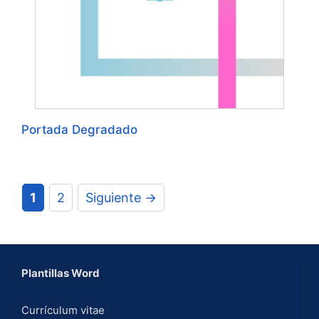
Portada Degradado
Página
Página
1
2
Siguiente
→
Plantillas Word
Currículum vitae