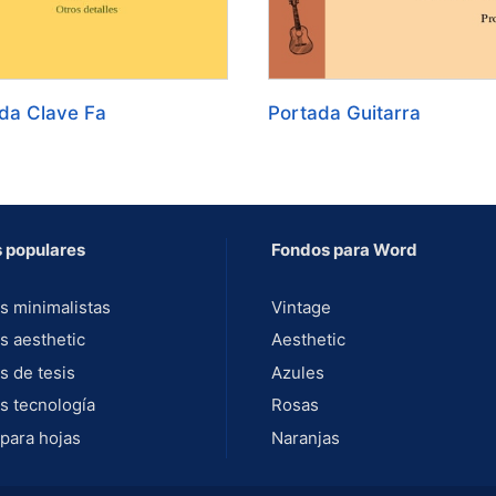
da Clave Fa
Portada Guitarra
 populares
Fondos para Word
s minimalistas
Vintage
s aesthetic
Aesthetic
s de tesis
Azules
s tecnología
Rosas
para hojas
Naranjas