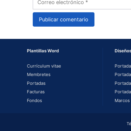
electrónico
A
l
t
Plantillas Word
Diseños
e
r
Currículum vitae
Portada
n
Membretes
Portada
a
Portadas
Portada
t
Facturas
Portada
i
Fondos
Marcos 
v
e
:
Té