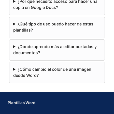
¿Por qué necesito acceso para hacer una
r
copia en Google Docs?
n
a
¿Qué tipo de uso puedo hacer de estas
t
plantillas?
i
v
e
¿Dónde aprendo más a editar portadas y
:
documentos?
¿Cómo cambio el color de una imagen
desde Word?
Plantillas Word