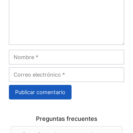
Nombre
Correo
electrónico
A
l
Preguntas frecuentes
t
e