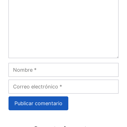
Nombre
Correo
electrónico
A
l