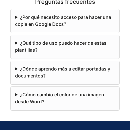
Preguntas frecuentes
t
e
¿Por qué necesito acceso para hacer una
r
copia en Google Docs?
n
a
¿Qué tipo de uso puedo hacer de estas
t
plantillas?
i
v
e
¿Dónde aprendo más a editar portadas y
:
documentos?
¿Cómo cambio el color de una imagen
desde Word?