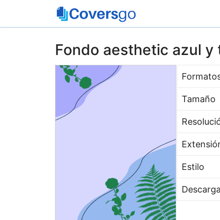
Saltar
al
contenido
Fondo aesthetic azul y
Formato
Tamaño
Resoluci
Extensió
Estilo
Descarg