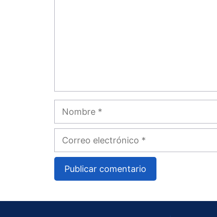
Nombre
Correo
electrónico
A
l