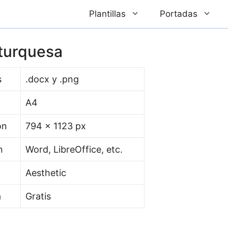
Plantillas
Portadas
 turquesa
s
.docx y .png
A4
ón
794 x 1123 px
n
Word, LibreOffice, etc.
Aesthetic
a
Gratis