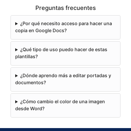
l
Preguntas frecuentes
t
e
¿Por qué necesito acceso para hacer una
r
copia en Google Docs?
n
a
¿Qué tipo de uso puedo hacer de estas
t
plantillas?
i
v
e
¿Dónde aprendo más a editar portadas y
:
documentos?
¿Cómo cambio el color de una imagen
desde Word?