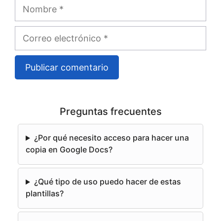
Nombre
Correo
electrónico
A
l
Preguntas frecuentes
t
e
¿Por qué necesito acceso para hacer una
r
copia en Google Docs?
n
a
¿Qué tipo de uso puedo hacer de estas
t
plantillas?
i
v