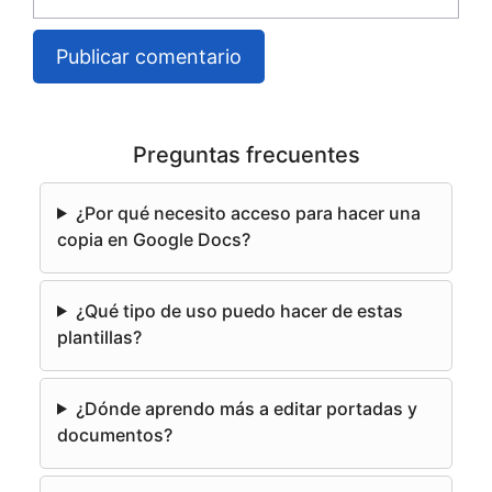
electrónico
A
l
Preguntas frecuentes
t
e
¿Por qué necesito acceso para hacer una
r
copia en Google Docs?
n
a
¿Qué tipo de uso puedo hacer de estas
t
plantillas?
i
v
e
¿Dónde aprendo más a editar portadas y
:
documentos?