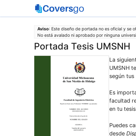
Saltar
al
contenido
Aviso
: Este diseño de portada no es oficial y se 
No está avalado ni aprobado por ninguna universi
Portada Tesis UMSNH
La siguien
UMSNH te 
según tus 
Es importa
facultad r
en tu tesi
Puedes ca
desde
Dis