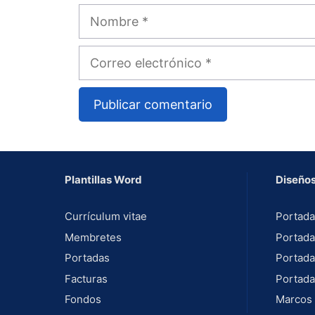
Nombre
Correo
electrónico
A
l
t
Plantillas Word
Diseños
e
r
Currículum vitae
Portada
n
Membretes
Portada
a
Portadas
Portada
t
Facturas
Portada
i
Fondos
Marcos 
v