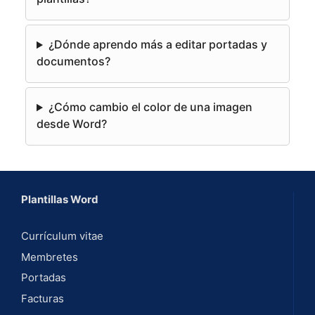
i
v
e
¿Dónde aprendo más a editar portadas y
:
documentos?
¿Cómo cambio el color de una imagen
desde Word?
Plantillas Word
Currículum vitae
Membretes
Portadas
Facturas