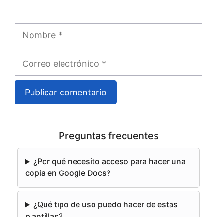
Nombre
Correo
electrónico
A
l
Preguntas frecuentes
t
e
¿Por qué necesito acceso para hacer una
r
copia en Google Docs?
n
a
¿Qué tipo de uso puedo hacer de estas
t
plantillas?