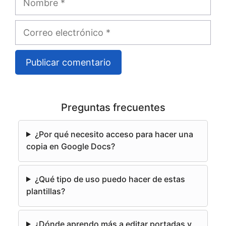
Correo
electrónico
A
l
Preguntas frecuentes
t
e
¿Por qué necesito acceso para hacer una
r
copia en Google Docs?
n
a
¿Qué tipo de uso puedo hacer de estas
t
plantillas?
i
v
e
¿Dónde aprendo más a editar portadas y