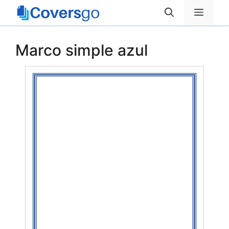
Saltar
Menú
al
contenido
Marco simple azul