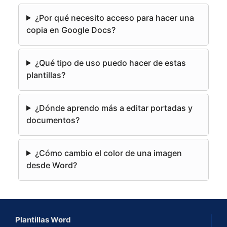
e
¿Por qué necesito acceso para hacer una
r
copia en Google Docs?
n
a
¿Qué tipo de uso puedo hacer de estas
t
plantillas?
i
v
e
¿Dónde aprendo más a editar portadas y
:
documentos?
¿Cómo cambio el color de una imagen
desde Word?
Plantillas Word