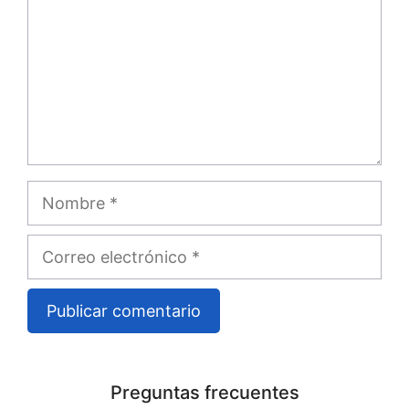
Nombre
Correo
electrónico
A
l
Preguntas frecuentes
t