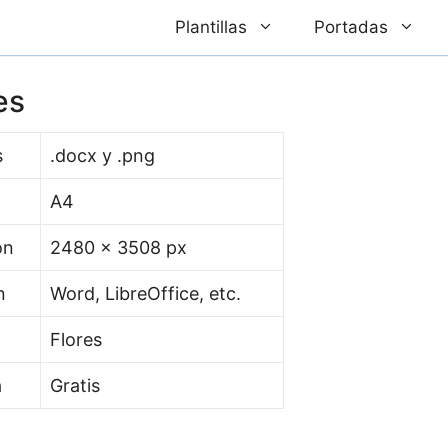
Plantillas
Portadas
es
s
.docx y .png
A4
ón
2480 x 3508 px
n
Word, LibreOffice, etc.
Flores
a
Gratis