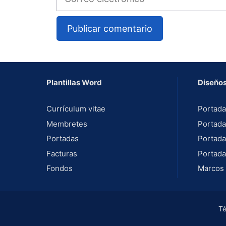
electrónico
A
l
t
Plantillas Word
Diseños
e
r
Currículum vitae
Portada
n
Membretes
Portada
a
Portadas
Portada
t
Facturas
Portada
i
Fondos
Marcos 
v
e
:
Té