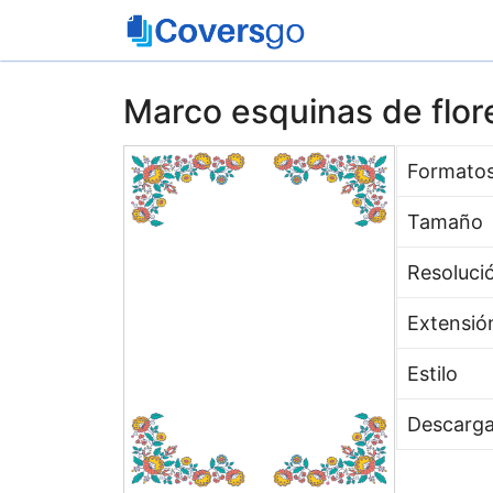
Saltar
al
contenido
Marco esquinas de flor
Formato
Tamaño
Resoluci
Extensió
Estilo
Descarg