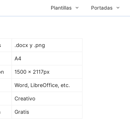
Plantillas
Portadas
s
.docx y .png
A4
ón
1500 x 2117px
Word, LibreOffice, etc.
Creativo
a
Gratis