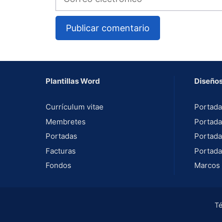
electrónico
A
l
t
Plantillas Word
Diseños
e
r
Currículum vitae
Portada
n
Membretes
Portada
a
Portadas
Portada
t
Facturas
Portada
i
Fondos
Marcos 
v
e
:
Té