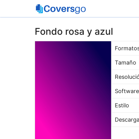
Saltar
al
contenido
Fondo rosa y azul
Formato
Tamaño
Resoluci
Software
Estilo
Descarg