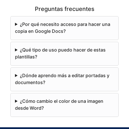
l
Preguntas frecuentes
t
e
¿Por qué necesito acceso para hacer una
r
copia en Google Docs?
n
a
¿Qué tipo de uso puedo hacer de estas
t
plantillas?
i
v
e
¿Dónde aprendo más a editar portadas y
:
documentos?
¿Cómo cambio el color de una imagen
desde Word?