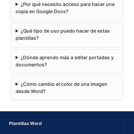
e
¿Por qué necesito acceso para hacer una
r
copia en Google Docs?
n
a
¿Qué tipo de uso puedo hacer de estas
t
plantillas?
i
v
e
¿Dónde aprendo más a editar portadas y
:
documentos?
¿Cómo cambio el color de una imagen
desde Word?
Plantillas Word