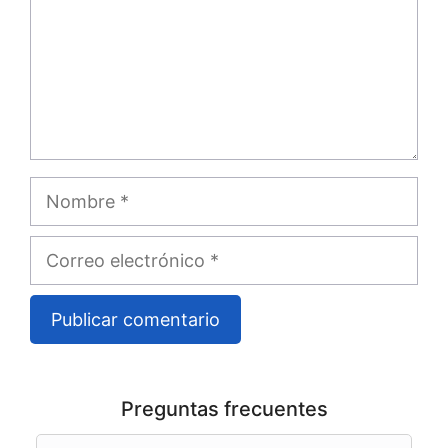
Nombre
Correo
electrónico
A
l
Preguntas frecuentes
t