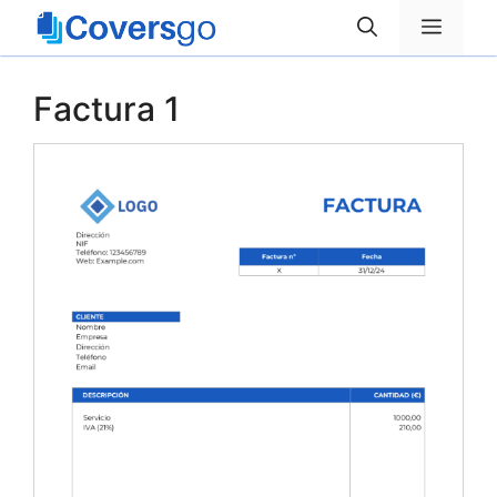
Saltar
Menú
al
contenido
Factura 1