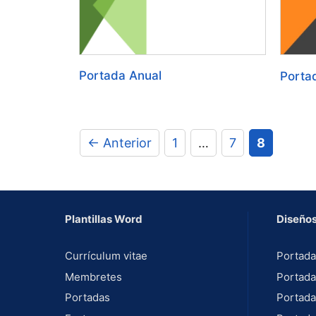
Portada Anual
Porta
Página
Página
Página
←
Anterior
1
…
7
8
Plantillas Word
Diseños
Currículum vitae
Portada
Membretes
Portada
Portadas
Portada