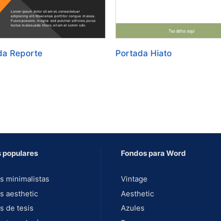
da Reporte
Portada Hiato
 populares
Fondos para Word
s minimalistas
Vintage
s aesthetic
Aesthetic
s de tesis
Azules